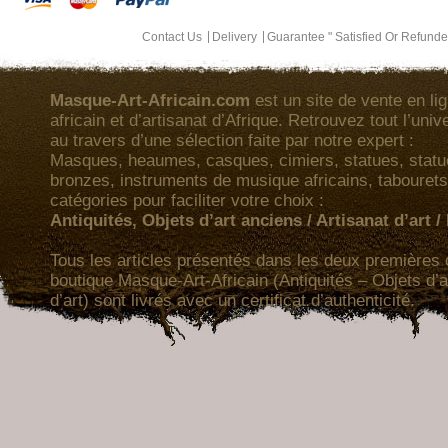
Contact Us
Delivery
Guarantee " Satisfied Or Refund
Masque-Art-Africain.com
est un site de vente en lig
africain et d’artisanat d’Afrique. Retrouvez tout l’univ
au travers d’une sélection faite par notre expert :
Masques, heaumes, casques, cimiers, statues, statuet
bronzes, instruments de musique africains, tabourets
catégories pour faciliter votre choix :
Antiquités, Objets d’art anciens / Artisanat d’art 
Tous les articles présentés dans les deux premières 
boutique Masque-Art-Africain (Antiquités – Objets d’a
d’art) sont livrés avec un certificat d’authenticité.