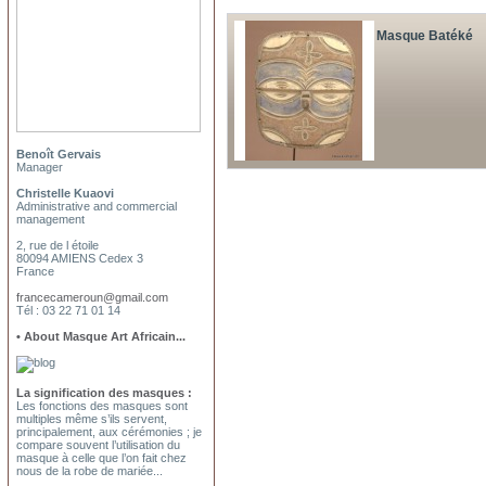
Masque Batéké
Benoît Gervais
Manager
Christelle Kuaovi
Administrative and commercial
management
2, rue de l étoile
80094 AMIENS Cedex 3
France
francecameroun@gmail.com
Tél : 03 22 71 01 14
• About Masque Art Africain...
La signification des masques :
Les fonctions des masques sont
multiples même s’ils servent,
principalement, aux cérémonies ; je
compare souvent l’utilisation du
masque à celle que l’on fait chez
nous de la robe de mariée...