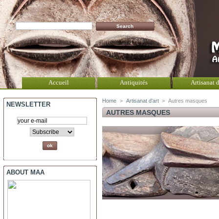
Accueil
Antiquités
Artisanat d
Home
>
Artisanat d'art
>
Autres masques
NEWSLETTER
AUTRES MASQUES
ABOUT MAA