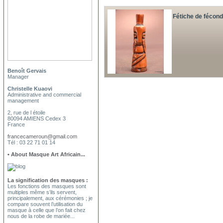
Fétiche de fécon
Benoît Gervais
Manager
Christelle Kuaovi
Administrative and commercial
management
2, rue de l étoile
80094 AMIENS Cedex 3
France
francecameroun@gmail.com
Tél : 03 22 71 01 14
• About Masque Art Africain...
La signification des masques :
Les fonctions des masques sont
multiples même s’ils servent,
principalement, aux cérémonies ; je
compare souvent l’utilisation du
masque à celle que l’on fait chez
nous de la robe de mariée...