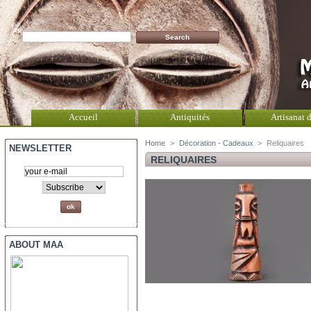
Accueil
Antiquités
Artisanat d
Home
>
Décoration - Cadeaux
>
Reliquaires
NEWSLETTER
RELIQUAIRES
ABOUT MAA