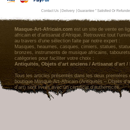
Contact Us
Delivery
Guarantee " Satisfied Or Refund
Masque-Art-Africain.com
est un site de vente en lig
africain et d’artisanat d’Afrique. Retrouvez tout l’univ
au travers d’une sélection faite par notre expert :
Masques, heaumes, casques, cimiers, statues, statuet
bronzes, instruments de musique africains, tabourets
catégories pour faciliter votre choix :
Antiquités, Objets d’art anciens / Artisanat d’art 
Tous les articles présentés dans les deux premières 
boutique Masque-Art-Africain (Antiquités – Objets d’a
d’art) sont livrés avec un certificat d’authenticité.