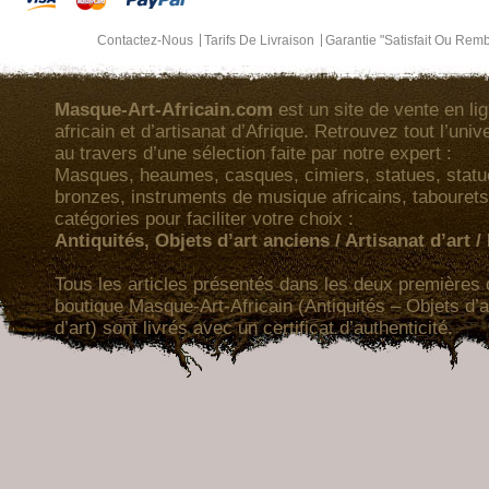
Contactez-Nous
Tarifs De Livraison
Garantie "Satisfait Ou Rem
Masque-Art-Africain.com
est un site de vente en lig
africain et d’artisanat d’Afrique. Retrouvez tout l’univ
au travers d’une sélection faite par notre expert :
Masques, heaumes, casques, cimiers, statues, statuet
bronzes, instruments de musique africains, tabourets
catégories pour faciliter votre choix :
Antiquités, Objets d’art anciens / Artisanat d’art 
Tous les articles présentés dans les deux premières 
boutique Masque-Art-Africain (Antiquités – Objets d’a
d’art) sont livrés avec un certificat d’authenticité.