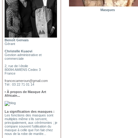
Masques
Benoît Gervais
Gérant
Christelle Kuaovi
Gestion administrative et
commerciale
2, rue de l étoile
80094 AMIENS Cedex 3
France
francecameroun@gmail.com
Tél : 03 22 71 01 14
• À propos de Masque Art
Africain...
La signification des masques :
Les fonctions des masques sont
multiples même s’ils servent,
principalement, aux cérémonies ; je
compare souvent l’utilisation du
masque à celle que l’on fait chez
nous de la robe de mariée...