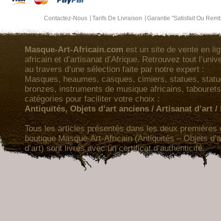
Contactez-Nous
Tarifs De Livraison
Garantie "Satisfait Ou Rem
Masque-Art-Africain.com
est un site de vente en lig
africain et d’artisanat d’Afrique. Retrouvez tout l’univ
au travers d’une sélection faite par notre expert :
Masques, heaumes, casques, cimiers, statues, statuet
bronzes, instruments de musique africains, tabourets
catégories pour faciliter votre choix :
Antiquités, Objets d’art anciens / Artisanat d’art 
Tous les articles présentés dans les deux premières 
boutique Masque-Art-Africain (Antiquités – Objets d’a
d’art) sont livrés avec un certificat d’authenticité.