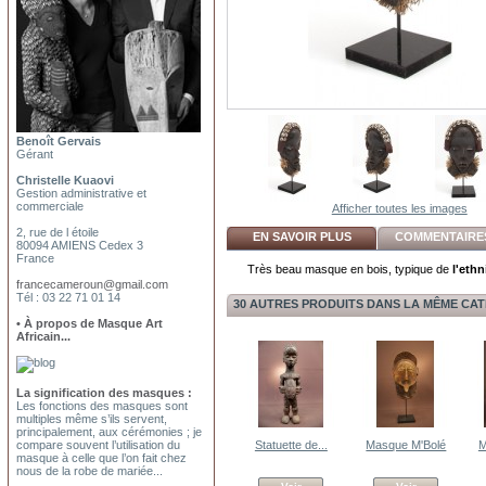
Benoît Gervais
Gérant
Christelle Kuaovi
Gestion administrative et
commerciale
Afficher toutes les images
2, rue de l étoile
EN SAVOIR PLUS
COMMENTAIRES
80094 AMIENS Cedex 3
France
Très beau masque en bois, typique de
l'eth
francecameroun@gmail.com
Tél : 03 22 71 01 14
30 AUTRES PRODUITS DANS LA MÊME CAT
• À propos de Masque Art
Africain...
La signification des masques :
Les fonctions des masques sont
multiples même s’ils servent,
principalement, aux cérémonies ; je
Statuette de...
Masque M'Bolé
M
compare souvent l’utilisation du
masque à celle que l’on fait chez
nous de la robe de mariée...