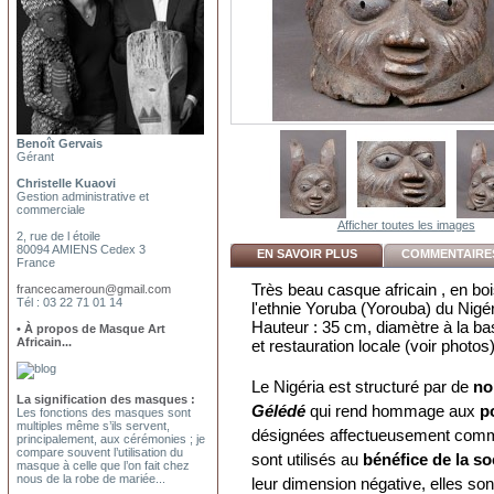
Benoît Gervais
Gérant
Christelle Kuaovi
Gestion administrative et
commerciale
Afficher toutes les images
2, rue de l étoile
80094 AMIENS Cedex 3
EN SAVOIR PLUS
COMMENTAIRES
France
Très beau casque africain , en bo
francecameroun@gmail.com
Tél : 03 22 71 01 14
l'ethnie Yoruba (Yorouba) du Nigé
Hauteur : 35 cm, diamètre à la bas
• À propos de Masque Art
Africain...
et restauration locale (voir photos
Le Nigéria est structuré par de
no
La signification des masques :
Gélédé
qui rend hommage aux
p
Les fonctions des masques sont
multiples même s’ils servent,
désignées affectueusement com
principalement, aux cérémonies ; je
compare souvent l’utilisation du
sont utilisés au
bénéfice de la so
masque à celle que l’on fait chez
nous de la robe de mariée...
leur dimension négative, elles son