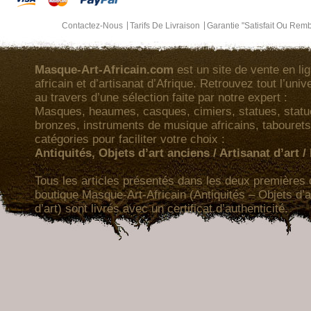
Contactez-Nous
Tarifs De Livraison
Garantie "Satisfait Ou Rem
Masque-Art-Africain.com
est un site de vente en lig
africain et d’artisanat d’Afrique. Retrouvez tout l’univ
au travers d’une sélection faite par notre expert :
Masques, heaumes, casques, cimiers, statues, statuet
bronzes, instruments de musique africains, tabourets
catégories pour faciliter votre choix :
Antiquités, Objets d’art anciens / Artisanat d’art 
Tous les articles présentés dans les deux premières 
boutique Masque-Art-Africain (Antiquités – Objets d’a
d’art) sont livrés avec un certificat d’authenticité.