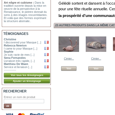
Art nègre et cubisme :
Dans la
Gélédé sortent et dansent à l'occ
tradition ouverte depuis la mise en
pour une fête rituelle annuelle. Ce
oeuvre de la perspective à la
Renaissance, le peintre donnait du
sens à des images ressemblantes.
la prospérité d'une communauté e
Et voilà que des formes exprimant
la structure abstraite..
23 AUTRES PRODUITS DANS LA MÊME CAT
TÉMOIGNAGES
Christine
I discovered your Masque [...]
Rebecca Newton
I came to your Masque [...]
Sophie
Je suis ravie de mes [...]
Sena Fernandes
Cimier...
Cimier...
Livraison très rapide, [...]
Matthieu De Waen
Service et livraison [...]
Voir
Voir
------------
RECHERCHER
Entrez un nom de produit