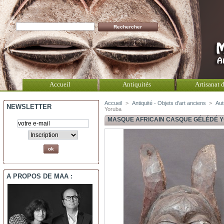
Accueil
Antiquités
Artisanat d
Accueil
>
Antiquité - Objets d'art anciens
>
Aut
NEWSLETTER
Yoruba
MASQUE AFRICAIN CASQUE GÉLÉDÉ 
A PROPOS DE MAA :