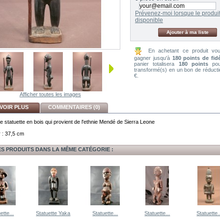
Prévenez-moi lorsque le produit
disponible
Ajouter à ma liste
En achetant ce produit vo
gagner jusqu'à
180
points de fidé
panier totalisera
180
points
pou
transformé(s) en un bon de réduct
€
.
Afficher toutes les images
VOIR PLUS
COMMENTAIRES (0)
ie statuette en bois qui provient de l'ethnie Mendé de Sierra Leone
 : 37,5 cm
ES PRODUITS DANS LA MÊME CATÉGORIE :
ette...
Statuette Yaka
Statuette...
Statuette...
Statuette.