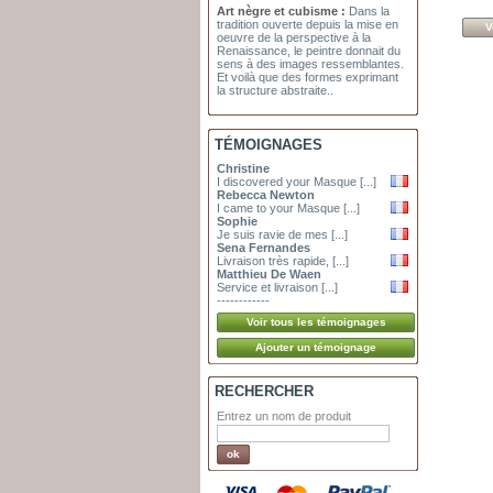
Art nègre et cubisme :
Dans la
tradition ouverte depuis la mise en
V
oeuvre de la perspective à la
Renaissance, le peintre donnait du
sens à des images ressemblantes.
Et voilà que des formes exprimant
la structure abstraite..
TÉMOIGNAGES
Christine
I discovered your Masque [...]
Rebecca Newton
I came to your Masque [...]
Sophie
Je suis ravie de mes [...]
Sena Fernandes
Livraison très rapide, [...]
Matthieu De Waen
Service et livraison [...]
------------
RECHERCHER
Entrez un nom de produit