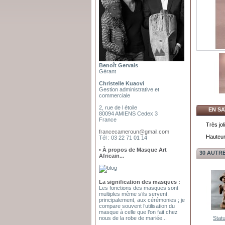
Benoît Gervais
Gérant
Christelle Kuaovi
Gestion administrative et
commerciale
2, rue de l étoile
EN SA
80094 AMIENS Cedex 3
France
Très jol
francecameroun@gmail.com
Hauteur
Tél : 03 22 71 01 14
• À propos de Masque Art
30 AUTR
Africain...
La signification des masques :
Les fonctions des masques sont
multiples même s’ils servent,
principalement, aux cérémonies ; je
compare souvent l’utilisation du
masque à celle que l’on fait chez
Statu
nous de la robe de mariée...