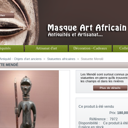
iquités
Artisanat d'art
Décoration - Cadeaux
Colle
Antiquité - Objets d'art anciens
>
Statuettes africaines
>
Statuette Mendé
TTE MENDÉ
Les Mendé sont surtout connus po
statuettes en pierre qu'ils trouven
les champs et dans les rivières
Plus de détails
Ce produit à été vendu
Prix:
180,00
Référence :
7972
Disponibilité :
Ce produit à ét
0
pièce en stock