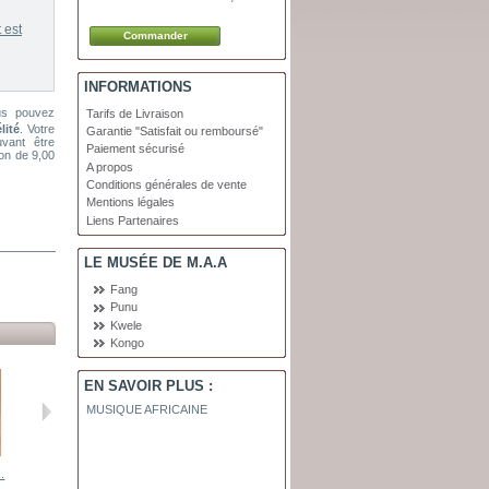
 est
INFORMATIONS
us pouvez
Tarifs de Livraison
lité
. Votre
Garantie "Satisfait ou remboursé"
vant être
Paiement sécurisé
ion de
9,00
A propos
Conditions générales de vente
Mentions légales
Liens Partenaires
LE MUSÉE DE M.A.A
Fang
Punu
Kwele
Kongo
EN SAVOIR PLUS :
MUSIQUE AFRICAINE
..
Statuette Fang
Poteau...
Statuette...
Ndop...