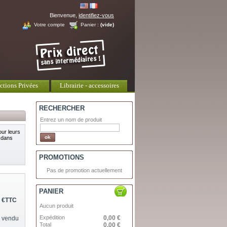
Bienvenue,
identifiez-vous
Votre compte
Panier :
(vide)
ctions Privées
Librairie - accessoires
RECHERCHER
Entrez un nom de produit
ur leurs
t dans
PROMOTIONS
Pas de promotion actuellement
PANIER
 €
TTC
Aucun produit
Expédition
0,00 €
é vendu
Total
0,00 €