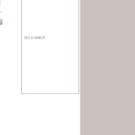
..
Statuette Fang
Poteau...
Statuette...
Ndop...
Voir
Voir
Voir
Voir
JEU D AWELÉ