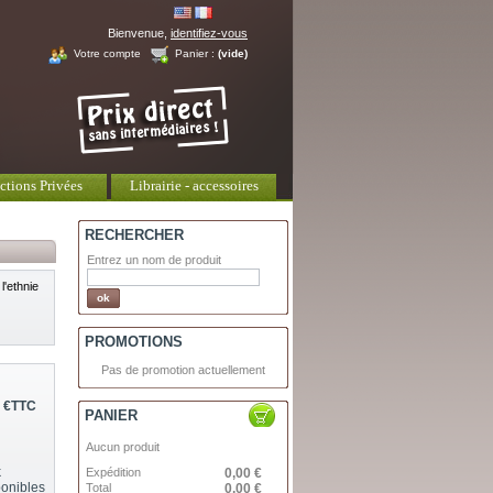
Bienvenue,
identifiez-vous
Votre compte
Panier :
(vide)
ctions Privées
Librairie - accessoires
RECHERCHER
Entrez un nom de produit
l'ethnie
PROMOTIONS
Pas de promotion actuellement
 €
TTC
PANIER
Aucun produit
k
Expédition
0,00 €
ponibles
Total
0,00 €