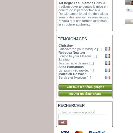
Art nègre et cubisme :
Dans la
tradition ouverte depuis la mise en
Statu
oeuvre de la perspective à la
Renaissance, le peintre donnait du
sens à des images ressemblantes.
Et voilà que des formes exprimant
V
la structure abstraite..
TÉMOIGNAGES
Christine
I discovered your Masque [...]
Rebecca Newton
I came to your Masque [...]
Sophie
Je suis ravie de mes [...]
Sena Fernandes
Livraison très rapide, [...]
Matthieu De Waen
Service et livraison [...]
------------
RECHERCHER
Entrez un nom de produit