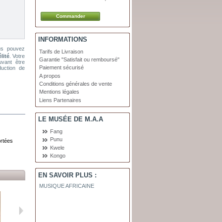
INFORMATIONS
us pouvez
Tarifs de Livraison
lité
. Votre
Garantie "Satisfait ou remboursé"
vant être
Paiement sécurisé
uction de
A propos
Conditions générales de vente
Mentions légales
Liens Partenaires
LE MUSÉE DE M.A.A
Fang
Punu
ortées
Kwele
Kongo
EN SAVOIR PLUS :
MUSIQUE AFRICAINE