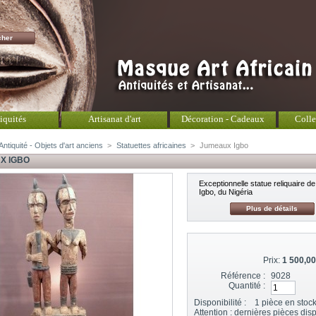
iquités
Artisanat d'art
Décoration - Cadeaux
Colle
Antiquité - Objets d'art anciens
>
Statuettes africaines
>
Jumeaux Igbo
X IGBO
Exceptionnelle statue reliquaire de 
Igbo, du Nigéria
Plus de détails
Prix:
1 500,00
Référence :
9028
Quantité :
Disponibilité :
1
pièce en stoc
Attention : dernières pièces dis