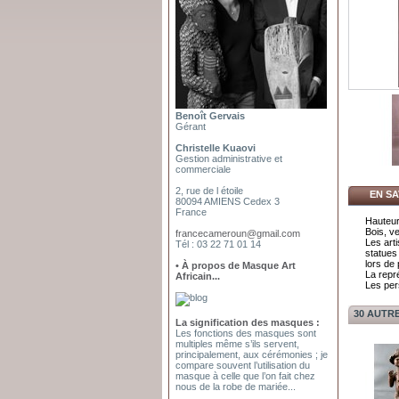
Benoît Gervais
Gérant
Christelle Kuaovi
Gestion administrative et
commerciale
2, rue de l étoile
EN SA
80094 AMIENS Cedex 3
France
Hauteur
Bois, v
francecameroun@gmail.com
Les art
Tél : 03 22 71 01 14
statues
lors de 
• À propos de Masque Art
La repré
Africain...
Les per
30 AUTR
La signification des masques :
Les fonctions des masques sont
multiples même s’ils servent,
principalement, aux cérémonies ; je
compare souvent l’utilisation du
masque à celle que l’on fait chez
nous de la robe de mariée...