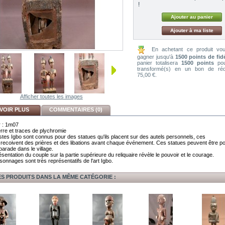
!
Ajouter à ma liste
En achetant ce produit vo
gagner jusqu'à
1500
points de fidé
panier totalisera
1500
points
pou
transformé(s) en un bon de réd
75,00 €
.
Afficher toutes les images
VOIR PLUS
COMMENTAIRES (0)
 : 1m07
erre et traces de plychromie
istes Igbo sont connus pour des statues qu'ils placent sur des autels personnels, ces
 recoivent des prières et des libations avant chaque événement. Ces statues peuvent être p
parade dans le village.
sentation du couple sur la partie supérieure du reliquaire révèle le pouvoir et le courage.
sonnages sont très représentatifs de l'art Igbo.
ES PRODUITS DANS LA MÊME CATÉGORIE :