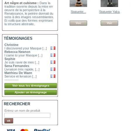
Art nègre et cubisme :
Dans la
tradition ouverte depuis la mise en
oeuvre de la perspective à la
Statuette...
Statuette Yaka
Renaissance, le peintre donnait du
sens à des images ressemblantes.
Et voilà que des formes exprimant
Voir
Voir
la structure abstraite..
TÉMOIGNAGES
Christine
I discovered your Masque [...]
Rebecca Newton
I came to your Masque [...]
Sophie
Je suis ravie de mes [...]
Sena Fernandes
Livraison très rapide, [...]
Matthieu De Waen
Service et livraison [...]
------------
RECHERCHER
Entrez un nom de produit