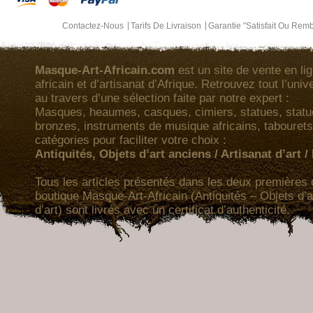
Contactez-Nous
Tarifs De Livraison
Garantie "Satisfait Ou Rem
Masque-Art-Africain.com
est un site de vente en lig
africain et d’artisanat d’Afrique. Retrouvez tout l’univ
au travers d’une sélection faite par notre expert :
Masques, heaumes, casques, cimiers, statues, statuet
bronzes, instruments de musique africains, tabourets
catégories pour faciliter votre choix :
Antiquités, Objets d’art anciens / Artisanat d’art 
Tous les articles présentés dans les deux premières 
boutique Masque-Art-Africain (Antiquités – Objets d’a
d’art) sont livrés avec un certificat d’authenticité.