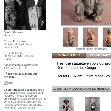
Benoît Gervais
Gérant
Christelle Kuaovi
Gestion administrative et
commerciale
Afficher toutes les images
2, rue de l étoile
EN SAVOIR PLUS
COMMENTAIRES
80094 AMIENS Cedex 3
France
Très jolie statuette en bois qui p
francecameroun@gmail.com
Démocratique du Congo
Tél : 03 22 71 01 14
• À propos de Masque Art
Hauteur : 24 cm. Fente d'âge (Voi
Africain...
30 AUTRES PRODUITS DANS LA MÊME CAT
La signification des masques :
Les fonctions des masques sont
multiples même s’ils servent,
principalement, aux cérémonies ; je
compare souvent l’utilisation du
masque à celle que l’on fait chez
nous de la robe de mariée...